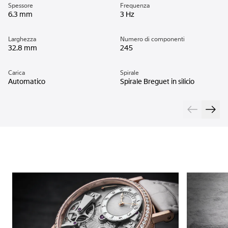
Spessore
Frequenza
6.3 mm
3 Hz
Larghezza
Numero di componenti
32.8 mm
245
Carica
Spirale
Automatico
Spirale Breguet in silicio