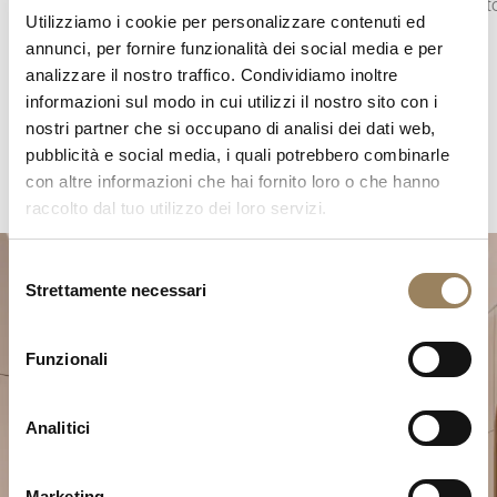
oppure di piccoli secondi decentrati, integrati
apportato
Utilizziamo i cookie per personalizzare contenuti ed
nell’architettura del quadrante.
annunci, per fornire funzionalità dei social media e per
analizzare il nostro traffico. Condividiamo inoltre
informazioni sul modo in cui utilizzi il nostro sito con i
nostri partner che si occupano di analisi dei dati web,
pubblicità e social media, i quali potrebbero combinarle
con altre informazioni che hai fornito loro o che hanno
raccolto dal tuo utilizzo dei loro servizi.
Selezione
Strettamente necessari
del
consenso
Funzionali
Analitici
Pianifica il tuo momento
d’eccezione
Marketing