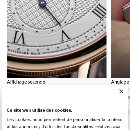
Affichage seconde
Anglage
L’affichage de la seconde permet de suivre avec
L’anglage
précision l’écoulement du temps.
arêtes d
Selon la construction du mouvement, il peut
Cette fin
Ce site web utilise des cookies.
prendre la forme d’une seconde centrale ou
capte la 
d’une petite seconde décentrée, intégrée à
apporté 
Les cookies nous permettent de personnaliser le contenu
et les annonces, d'offrir des fonctionnalités relatives aux
l’architecture du cadran.