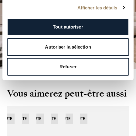
Afficher les détails
PLANIFIER VOTRE VISITE
Tout autoriser
Autoriser la sélection
Refuser
Vous aimerez peut-être aussi
EAUTÉ
NOUVEAUTÉ
NOUVEAUTÉ
NOUVEAUTÉ
EDITION
NOUVEAUTÉ
NOUVEAUTÉ
LIMITÉE