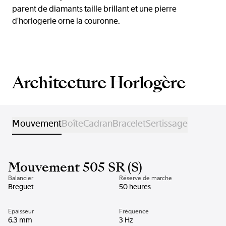
parent de diamants taille brillant et une pierre
d'horlogerie orne la couronne.
Architecture Horlogère
Mouvement
Boîte
Cadran
Bracelet
Sertissage
Mouvement 505 SR (S)
Balancier
Réserve de marche
Breguet
50 heures
Epaisseur
Fréquence
6.3 mm
3 Hz