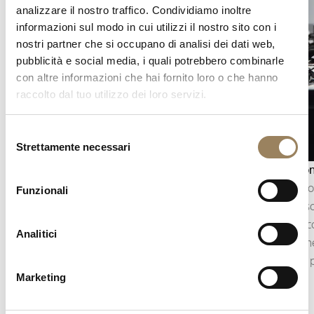
analizzare il nostro traffico. Condividiamo inoltre
informazioni sul modo in cui utilizzi il nostro sito con i
nostri partner che si occupano di analisi dei dati web,
pubblicità e social media, i quali potrebbero combinarle
con altre informazioni che hai fornito loro o che hanno
raccolto dal tuo utilizzo dei loro servizi.
Selezione
Strettamente necessari
del
consenso
Indicazione dei secondi
Equazion
L’indicazione dei secondi permette di seguire
L’equazio
Funzionali
con precisione lo scorrere del tempo. A seconda
tempo sol
della costruzione del movimento, può assumere
Questa c
Analitici
la forma di una lancetta dei secondi centrale
variazion
oppure di piccoli secondi decentrati, integrati
con una p
Marketing
nell’architettura del quadrante.