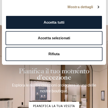
Mostra dettagli
Accetta tutti
Accetta selezionati
Rifiuta
Pianifica il tuo momento
d’eccezione
Esplora le nostre creazioni orologiere in una delle
nostre boutique.
PIANIFICA LA TUA VISITA