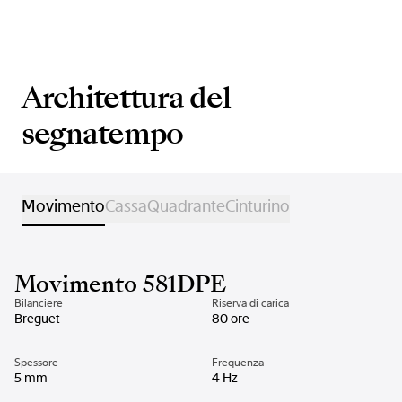
Architettura del
segnatempo
Movimento
Cassa
Quadrante
Cinturino
Movimento 581DPE
Bilanciere
Riserva di carica
Breguet
80 ore
Spessore
Frequenza
5 mm
4 Hz