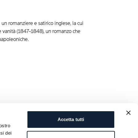
n romanziere e satirico inglese, la cui
le vanità (1847–1848), un romanzo che
 napoleoniche.
Accetta tutti
ostro
si dei