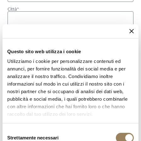
Città*
Stato / Provincia
Questo sito web utilizza i cookie
Paese o area geografica*
Utilizziamo i cookie per personalizzare contenuti ed
Selezionare
annunci, per fornire funzionalità dei social media e per
analizzare il nostro traffico. Condividiamo inoltre
CAP*
informazioni sul modo in cui utilizzi il nostro sito con i
nostri partner che si occupano di analisi dei dati web,
pubblicità e social media, i quali potrebbero combinarle
Lingua desiderata per la comunicazione*
con altre informazioni che hai fornito loro o che hanno
Selezionare la lingua
raccolto dal tuo utilizzo dei loro servizi.
Indirizzo e-mail*
Selezione
Strettamente necessari
del