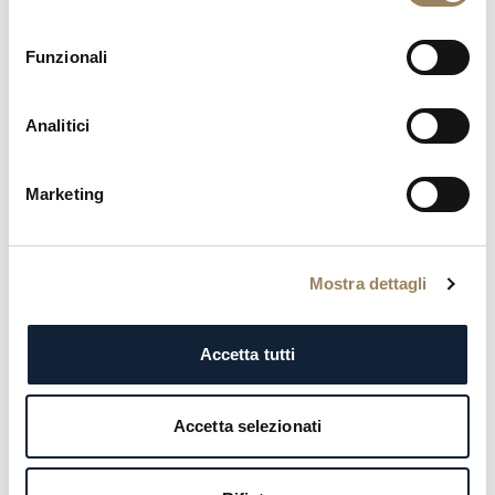
L’utente dichiara di aver compreso e accettato che i
consenso
dati registrati su Breguet Records sono di natura
permanente e non possono essere modificati o
Funzionali
cancellati in nessun caso. Questi dati verranno
utilizzati solo per gli scopi sopra menzionati. L’utente
Analitici
dichiara inoltre di aver compreso e accettato l’
Informativa sulla Privacy
che si applica a quanto
Marketing
sopra*.*
Accetto che Montres Breguet mi invii la sua newsletter
via e-mail. Confermo di aver letto e compreso
Mostra dettagli
l'
Informativa sulla Privacy
.
Anti-Robot Verification
Click to start verification
Accetta tutti
Friendly
Captcha ⇗
* Campi obbligatori (informazioni necessarie per processare la
sua richiesta)
Accetta selezionati