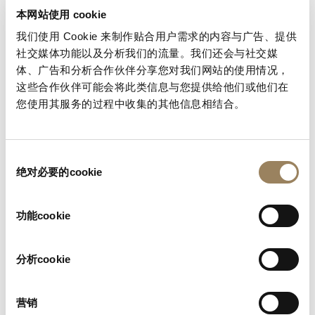
本网站使用 cookie
请选择
我们使用 Cookie 来制作贴合用户需求的内容与广告、提供
邮政编码*
社交媒体功能以及分析我们的流量。我们还会与社交媒
体、广告和分析合作伙伴分享您对我们网站的使用情况，
这些合作伙伴可能会将此类信息与您提供给他们或他们在
首选沟通语言*
您使用其服务的过程中收集的其他信息相结合。
选择语言
电子邮件地址*
同
绝对必要的cookie
意
您声明您理解并接受在宝玑记录中登记的信息具有永
选
久性，在任何情况下均不得修改或删除。这些信息仅
择
功能cookie
用于上述目的。同时，您声明您理解并接受适用于上
述内容*的
。*
隐私声明
我同意 Montres Breguet 通过电子邮件向我发送新闻
分析cookie
通讯。我确认已阅读并理解
隐私声明
。
Anti-Robot Verification
营销
Click to start verification