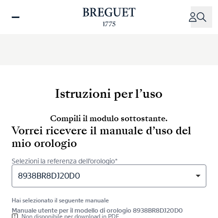
Salta
al
contenuto
principale
Istruzioni per l’uso
Compili il modulo sottostante.
Vorrei ricevere il manuale d’uso del
mio orologio
Selezioni la referenza dell’orologio*
8938BR8DJ20D0
Hai selezionato il seguente manuale
Manuale utente per il modello di orologio 8938BR8DJ20D0
Non disponibile per download in PDF