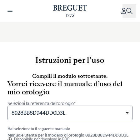
Salta
al
contenuto
principale
Istruzioni per l’uso
Compili il modulo sottostante.
Vorrei ricevere il manuale d’uso del
mio orologio
Selezioni la referenza dell’orologio*
8928BB8D944DD0D3L
Hai selezionato il seguente manuale
Manuale utente per il modello di orologio 8928BB8D944DD0D3L
Disponibile per
download in PDF