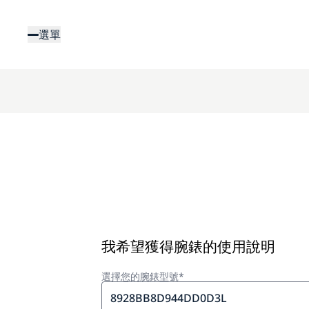
移
至
選單
主
內
容
我希望獲得腕錶的使用說明
選擇您的腕錶型號*
8928BB8D944DD0D3L