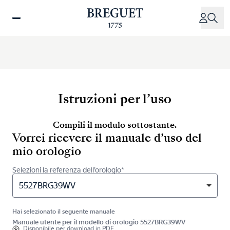
Salta
al
contenuto
principale
Istruzioni per l’uso
Compili il modulo sottostante.
Vorrei ricevere il manuale d’uso del
mio orologio
Selezioni la referenza dell’orologio*
5527BRG39WV
Hai selezionato il seguente manuale
Manuale utente per il modello di orologio 5527BRG39WV
Disponibile per
download in PDF