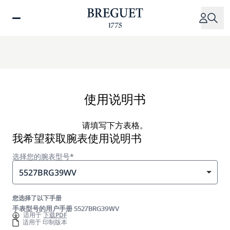
跳
转
到
主
要
内
容
使用说明书
请填写下方表格。
我希望获取腕表使用说明书
选择您的腕表型号*
5527BRG39WV
您选择了以下手册
手表型号的用户手册 5527BRG39WV
适用于
下载PDF
适用于 印制版本