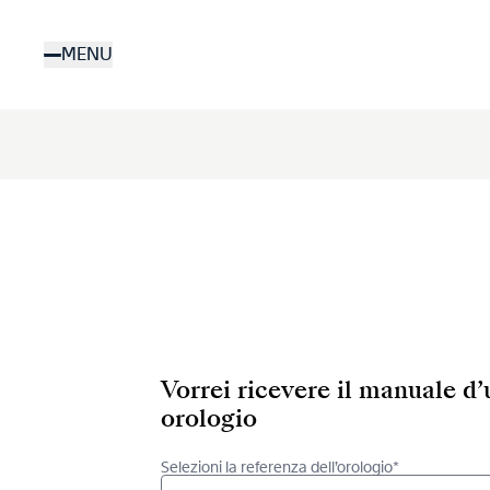
Salta
al
MENU
contenuto
principale
Vorrei ricevere il manuale d
orologio
Selezioni la referenza dell’orologio*