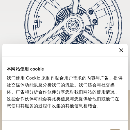
本网站使用 cookie
我们使用 Cookie 来制作贴合用户需求的内容与广告、提供
社交媒体功能以及分析我们的流量。我们还会与社交媒
体、广告和分析合作伙伴分享您对我们网站的使用情况，
这些合作伙伴可能会将此类信息与您提供给他们或他们在
您使用其服务的过程中收集的其他信息相结合。
於專賣店探索品牌系列作品
尋找專賣店
同