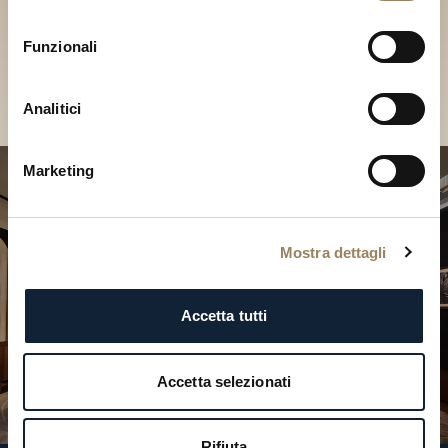
Scopri le nostre collezioni in
consenso
Boutique
Funzionali
Cerca una Boutique
Analitici
Marketing
Mostra dettagli
Accetta tutti
Accetta selezionati
Rifiuta