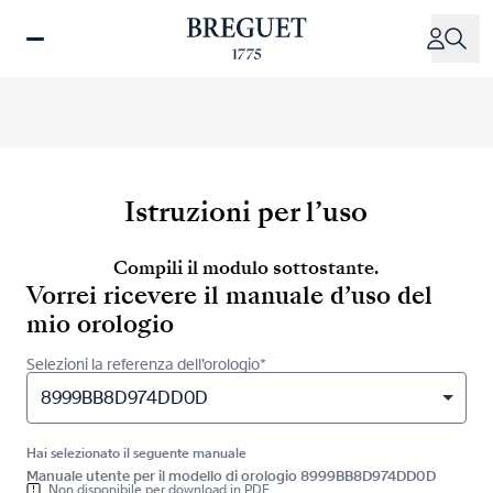
Salta
al
contenuto
principale
Istruzioni per l’uso
Compili il modulo sottostante.
Vorrei ricevere il manuale d’uso del
mio orologio
Selezioni la referenza dell’orologio*
8999BB8D974DD0D
Hai selezionato il seguente manuale
Manuale utente per il modello di orologio 8999BB8D974DD0D
Non disponibile per download in PDF