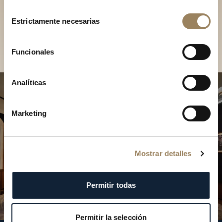
Descubra nuestras
Selección
colecciones en boutique
Estrictamente necesarias
de
consentimiento
Encontrar una boutique
Funcionales
Analíticas
Marketing
Mostrar detalles
Permitir todas
Permitir la selección