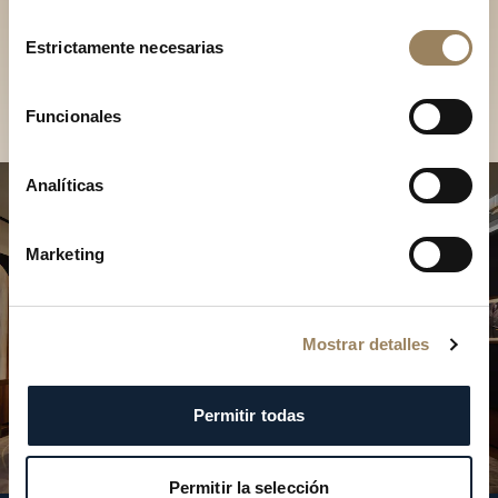
Descubra nuestras
Selección
colecciones en boutique
Estrictamente necesarias
de
consentimiento
Encontrar una boutique
Funcionales
Analíticas
Marketing
Mostrar detalles
Permitir todas
Permitir la selección