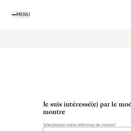
Aller
au
MENU
contenu
principal
Je suis intéressé(e) par le m
montre
Sélectionner votre référence de montre*