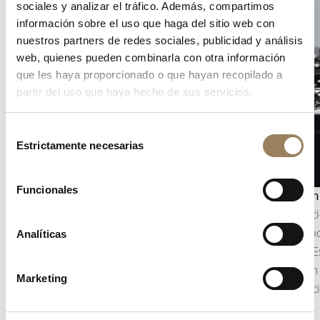
sociales y analizar el tráfico. Además, compartimos
información sobre el uso que haga del sitio web con
nuestros partners de redes sociales, publicidad y análisis
web, quienes pueden combinarla con otra información
que les haya proporcionado o que hayan recopilado a
partir del uso que haya hecho de sus servicios.
Selección
Estrictamente necesarias
de
consentimiento
Funcionales
Indicación de los segundos
Ecuación
La indicación de los segundos permite seguir
La ecuaci
con precisión el transcurso del tiempo. Según la
el tiempo
Analíticas
construcción del movimiento, puede adoptar la
medio. Es
forma de un segundero central o de un
variación
Marketing
pequeño segundero descentrado, integrado en
una preci
la arquitectura de la esfera.