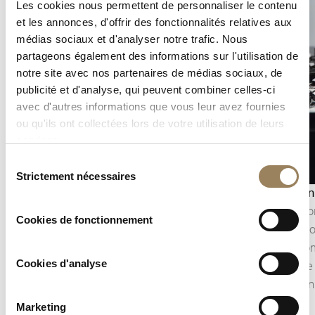
Les cookies nous permettent de personnaliser le contenu
et les annonces, d'offrir des fonctionnalités relatives aux
médias sociaux et d'analyser notre trafic. Nous
partageons également des informations sur l'utilisation de
notre site avec nos partenaires de médias sociaux, de
publicité et d'analyse, qui peuvent combiner celles-ci
avec d'autres informations que vous leur avez fournies
ou qu'ils ont collectées lors de votre utilisation de leurs
services.
Sélection
Strictement nécessaires
du
Affichage seconde
Équation
consentement
L’affichage de la seconde permet de suivre avec
L’équatio
Cookies de fonctionnement
précision l’écoulement du temps.
temps sol
Selon la construction du mouvement, il peut
Cette com
Cookies d'analyse
prendre la forme d’une seconde centrale ou
naturelle
d’une petite seconde décentrée, intégrée à
précisio
l’architecture du cadran.
Marketing