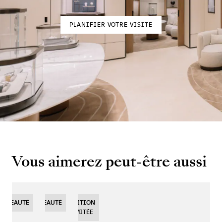
PLANIFIER VOTRE VISITE
Vous aimerez peut-être aussi
OUVEAUTÉ
NOUVEAUTÉ
NOUVEAUTÉ
EDITION
LIMITÉE