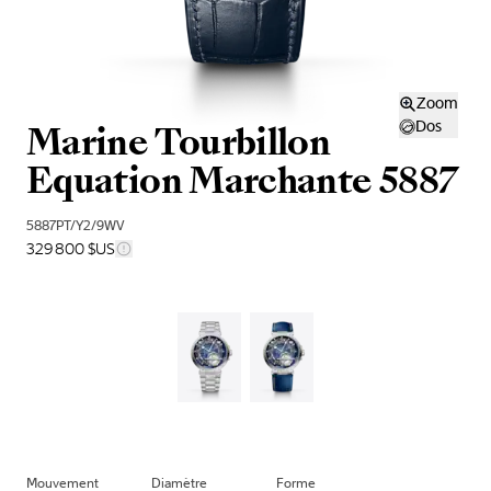
Zoom
Marine Tourbillon
Dos
Equation Marchante 5887
5887PT/Y2/9WV
329 800 $US
Mouvement
Diamètre
Forme