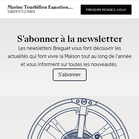
Marine Tourbillon Equation
PRENDRE RENDEZ-VOUS
Marchante 5887
5887PT/Y2/9WV
* Recommended retail price
S'abonner à la newsletter
Les newsletters Breguet vous font découvrir les
actualités qui font vivre la Maison tout au long de l’année
et vous informent sur toutes les nouveautés.
S'abonner