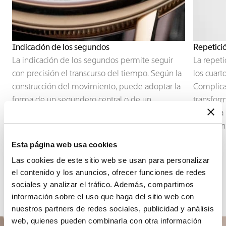
Indicación de los segundos
Repetici
La indicación de los segundos permite seguir
La repeti
con precisión el transcurso del tiempo. Según la
los cuart
construcción del movimiento, puede adoptar la
Complica
forma de un segundero central o de un
transform
pequeño segundero descentrado, integrado en
gracias 
la arquitectura de la esfera.
precisión
Esta página web usa cookies
Las cookies de este sitio web se usan para personalizar
el contenido y los anuncios, ofrecer funciones de redes
sociales y analizar el tráfico. Además, compartimos
información sobre el uso que haga del sitio web con
nuestros partners de redes sociales, publicidad y análisis
web, quienes pueden combinarla con otra información