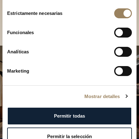
Descubra nuestras
Selección
colecciones en boutique
Estrictamente necesarias
de
consentimiento
Encontrar una boutique
Funcionales
Analíticas
Marketing
Mostrar detalles
Permitir todas
Permitir la selección