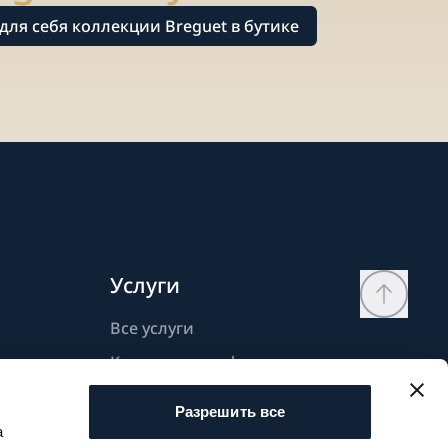
для себя коллекции Breguet в бутике
Услуги
Все услуги
Контактная информация
Моя страница
Разрешить все
Список желаний
а