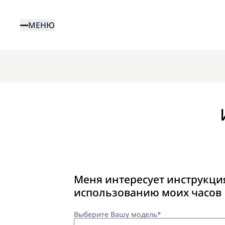
Перейти
к
МЕНЮ
основному
содержанию
Меня интересует инструкци
использованию моих часов
Выберите Вашу модель*