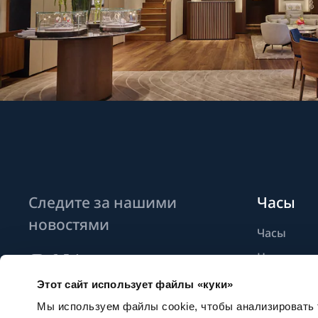
Следите за нашими
Часы
новостями
Часы
Новые мо
Найти бут
Этот сайт использует файлы «куки»
Подписаться на новостные
рассылки
Мы используем файлы cookie, чтобы анализировать т