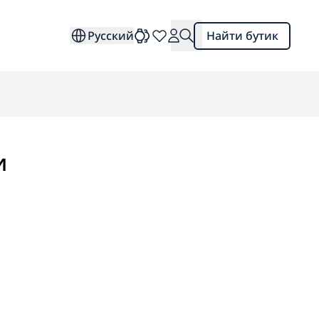
Русский
Найти бутик
и