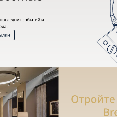
х последних событий и
ода.
сылки
Отройте
Br