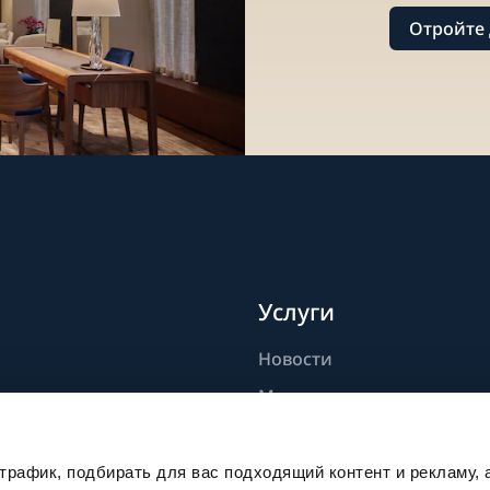
Отройте 
Услуги
Новости
дели
Мастерство
ик
Публикации
Устойчивое развитие
рафик, подбирать для вас подходящий контент и рекламу, 