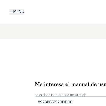
Pasar
al
MENÚ
contenido
principal
Me interesa el manual de usu
Seleccione la referencia de su reloj*
8928BB5PJ20DD00