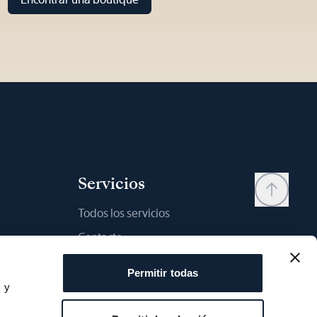
Servicios
Todos los servicios
Contacto
My account
Permitir todas
Lista de deseos
s y
s
Manual del usario