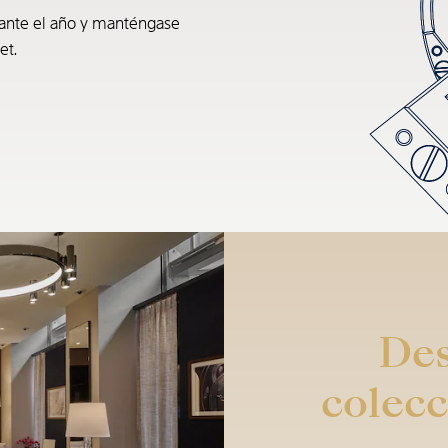
rante el año y manténgase
et.
Des
colecc