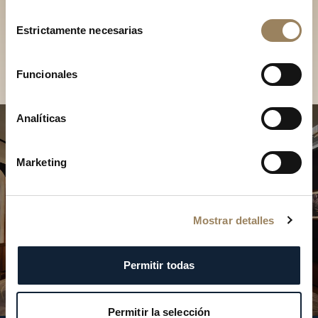
Descubra nuestras
Selección
colecciones en boutique
Estrictamente necesarias
de
consentimiento
Encontrar una boutique
Funcionales
Analíticas
Marketing
Mostrar detalles
Permitir todas
Permitir la selección