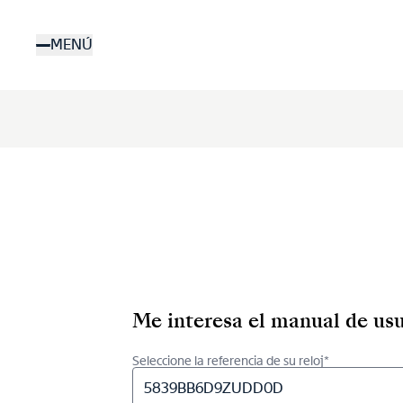
Pasar
al
MENÚ
contenido
principal
Me interesa el manual de usu
Seleccione la referencia de su reloj*
5839BB6D9ZUDD0D