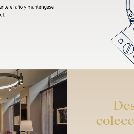
rante el año y manténgase
et.
Des
colecc