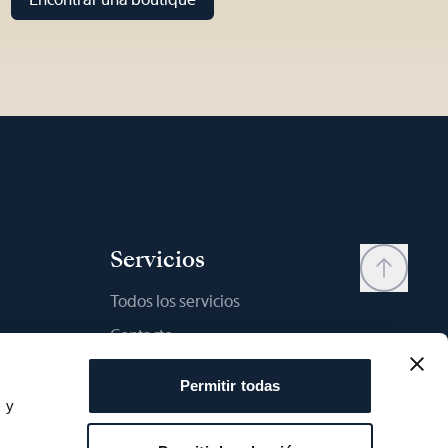
Servicios
Todos los servicios
Contacto
My account
Permitir todas
Lista de deseos
s y
s
Manual del usario