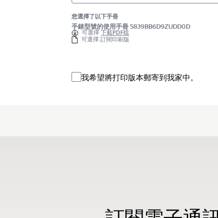
您選擇了以下手冊
手錶型號的使用手冊 5839BB6D9ZUDD0D
可選擇
下載PDF檔
可選擇 訂閱印刷版
我希望將打印版本郵寄到我家中。
訂閱電子通