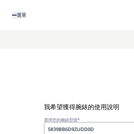
移
至
選單
主
內
容
我希望獲得腕錶的使用說明
選擇您的腕錶型號*
5839BB6D9ZUDD0D