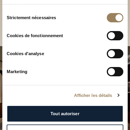
Découvrez nos collections
services.
Sélection
en Boutique
Strictement nécessaires
du
consentement
Trouver une Boutique
Cookies de fonctionnement
Cookies d'analyse
Marketing
Afficher les détails
Tout autoriser