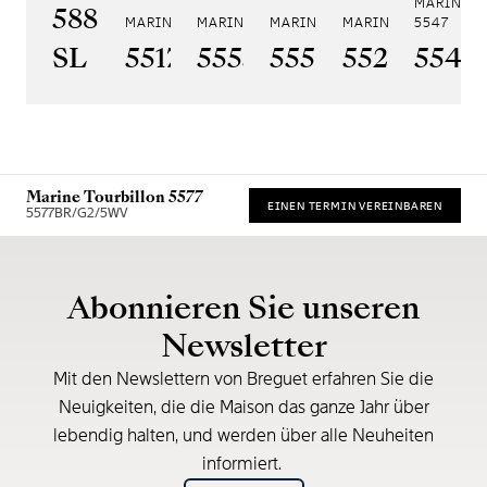
MARINE A
5887PT/YS/PW0
MARINE 5517
MARINE HORA MUNDI 5555
MARINE HORA MUNDI 5557
MARINE CHRONOGRA
5547
SL
5517BR/Y2/9ZU
5555BH/YS/9WV
5557BR/YS/5W
5527BR/G
5547
Marine Tourbillon 5577
EINEN TERMIN VEREINBAREN
5577BR/G2/5WV
* Unverbindliche Preisempfehlung
Abonnieren Sie unseren
Newsletter
Mit den Newslettern von Breguet erfahren Sie die
Neuigkeiten, die die Maison das ganze Jahr über
lebendig halten, und werden über alle Neuheiten
informiert.