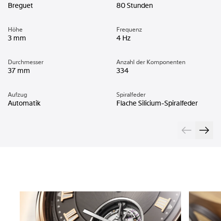
Breguet
80 Stunden
Höhe
Frequenz
3 mm
4 Hz
Durchmesser
Anzahl der Komponenten
37 mm
334
Aufzug
Spiralfeder
Automatik
Flache Silicium-Spiralfeder