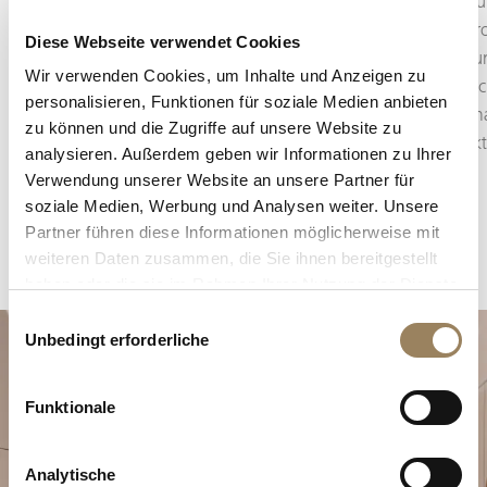
Konstruktion des Uhrwerks kann sie in Form
Auswirku
eines zentralen Sekundenzeigers oder einer
Regulier
Diese Webseite verwendet Cookies
dezentral angeordneten kleinen Sekunde
Platzier
Wir verwenden Cookies, um Inhalte und Anzeigen zu
erscheinen, die in die Architektur des Zifferblatts
beweglich
personalisieren, Funktionen für soziale Medien anbieten
integriert ist.
emblemat
zu können und die Zugriffe auf unsere Website zu
Manufakt
analysieren. Außerdem geben wir Informationen zu Ihrer
Verwendung unserer Website an unsere Partner für
soziale Medien, Werbung und Analysen weiter. Unsere
Partner führen diese Informationen möglicherweise mit
weiteren Daten zusammen, die Sie ihnen bereitgestellt
haben oder die sie im Rahmen Ihrer Nutzung der Dienste
gesammelt haben.
Einwilligungsauswahl
Unbedingt erforderliche
Funktionale
Analytische