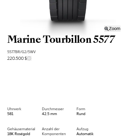
Zoom
Marine Tourbillon 5577
5577BR/G2/5WV
220.500 $
Uhrwerk
Durchmesser
Form
581
42.5 mm
Rund
Gehäusematerial
Anzahl der
Aufzug
18K Roségold
Komponenten
Automatik