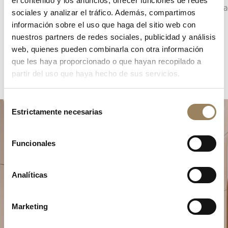
el contenido y los anuncios, ofrecer funciones de redes
la arquitectura de la esfera.
complica
sociales y analizar el tráfico. Además, compartimos
Maison.
información sobre el uso que haga del sitio web con
nuestros partners de redes sociales, publicidad y análisis
web, quienes pueden combinarla con otra información
que les haya proporcionado o que hayan recopilado a
partir del uso que haya hecho de sus servicios.
Selección
Estrictamente necesarias
de
consentimiento
Funcionales
Analíticas
Planifique su momento de
excepción
Marketing
Explore nuestras creaciones relojeras en una de