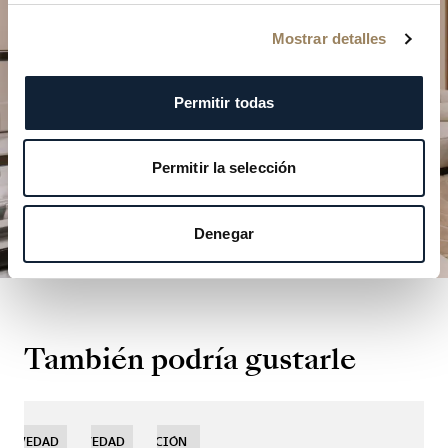
nuestras boutiques.
Mostrar detalles
PLANIFICAR SU VISITA
Permitir todas
Permitir la selección
Denegar
También podría gustarle
NOVEDAD
NOVEDAD
NOVEDAD
EDICIÓN