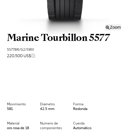
Zoom
Marine Tourbillon 5577
5577BR/G2/5WV
220.500 US$
Movimiento
Diámetro
Forma
581
42.5 mm
Redonda
Material
Número de
Cuerda
oro rosa de 18
componentes
Automático