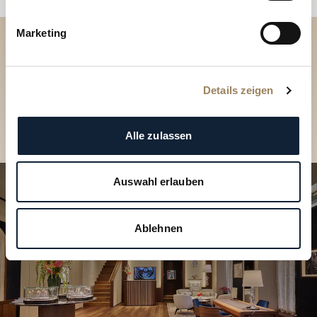
Marketing
Entdecken Sie unsere
Kollektionen in der Boutique
Details zeigen
Eine Boutique finden
Alle zulassen
Auswahl erlauben
Ablehnen