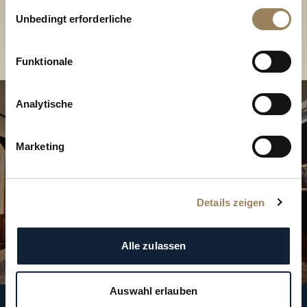
Kollektionen in der Boutique
gesammelt haben.
Einwilligungsauswahl
Unbedingt erforderliche
Eine Boutique finden
Funktionale
Analytische
Marketing
Details zeigen
Alle zulassen
Auswahl erlauben