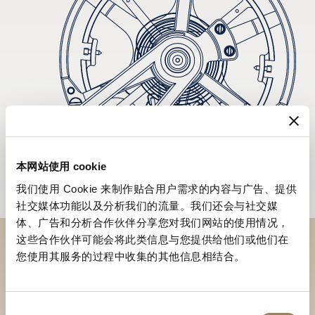
本网站使用 cookie
我们使用 Cookie 来制作贴合用户需求的内容与广告、提供
社交媒体功能以及分析我们的流量。我们还会与社交媒
体、广告和分析合作伙伴分享您对我们网站的使用情况，
这些合作伙伴可能会将此类信息与您提供给他们或他们在
您使用其服务的过程中收集的其他信息相结合。
於專賣店探索品牌系列作品
尋找專賣店
同