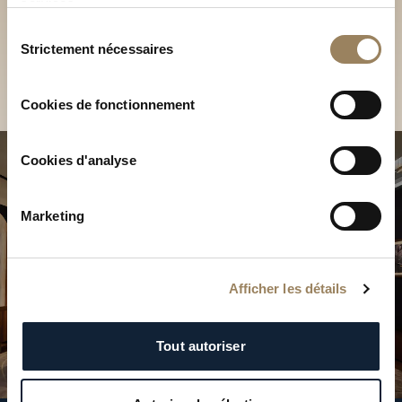
Découvrez nos collections
services.
en Boutique
Sélection
Strictement nécessaires
du
Trouver une Boutique
consentement
Cookies de fonctionnement
Cookies d'analyse
Marketing
Afficher les détails
Tout autoriser