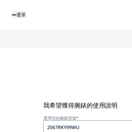
移
至
選單
主
內
容
我希望獲得腕錶的使用說明
選擇您的腕錶型號*
2067RKY99WU