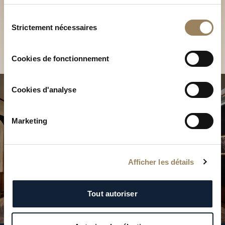
Découvrez nos collections
services.
en Boutique
Sélection
Strictement nécessaires
du
Trouver une Boutique
consentement
Cookies de fonctionnement
Cookies d'analyse
Marketing
Afficher les détails
Tout autoriser