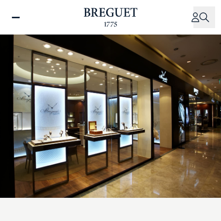
移
至
主
內
容