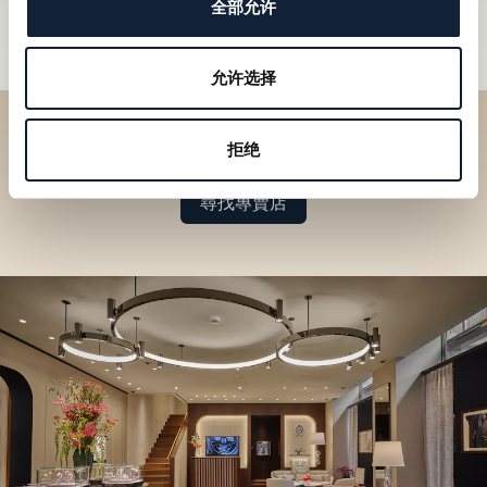
全部允许
允许选择
拒绝
於專賣店探索品牌系列作品
尋找專賣店