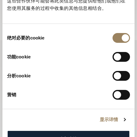
寶璣電子通訊全年為您送上品牌的最新動向，並向您介紹
这些合作伙伴可能会将此类信息与您提供给他们或他们在
您使用其服务的过程中收集的其他信息相结合。
所有全新推出的腕錶。
訂閱電子通訊
同
绝对必要的cookie
意
选
择
功能cookie
分析cookie
营销
显示详情