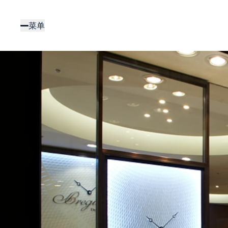
跳
转
菜单
到
主
要
内
容