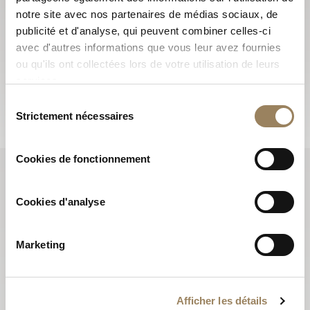
S'abonner à la newsletter
notre site avec nos partenaires de médias sociaux, de
publicité et d'analyse, qui peuvent combiner celles-ci
Les newsletters Breguet vous font découvrir les
avec d'autres informations que vous leur avez fournies
actualités qui font vivre la Maison tout au long de l’année
ou qu'ils ont collectées lors de votre utilisation de leurs
et vous informent sur toutes les nouveautés.
services.
S'abonner
Sélection
Strictement nécessaires
du
consentement
Cookies de fonctionnement
Cookies d'analyse
Marketing
Afficher les détails