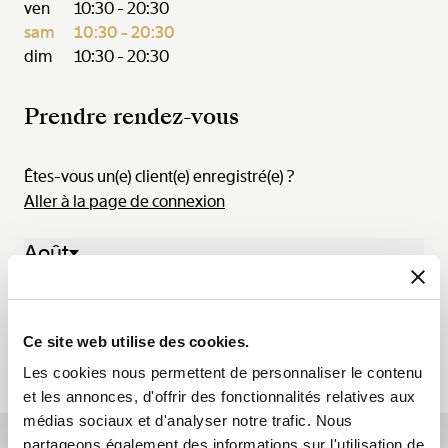
ven
10:30 - 20:30
sam
10:30 - 20:30
dim
10:30 - 20:30
Prendre rendez-vous
Êtes-vous un(e) client(e) enregistré(e) ?
Aller à la page de connexion
Août
03 Aoû. - 09 Aoû. 2026
Lun.
Mar.
Mer.
Jeu.
Ven.
Sam.
Dim.
03
04
05
06
07
08
09
Ce site web utilise des cookies.
Les cookies nous permettent de personnaliser le contenu
et les annonces, d'offrir des fonctionnalités relatives aux
médias sociaux et d'analyser notre trafic. Nous
partageons également des informations sur l'utilisation de