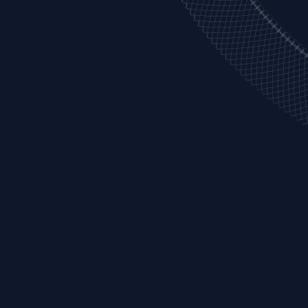
跳
转
到
主
要
内
容