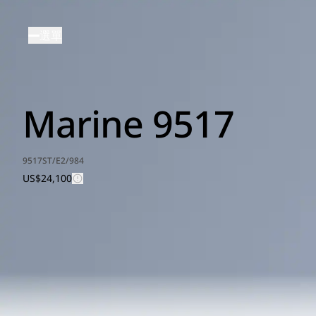
移
至
選單
主
內
容
Marine 9517
9517ST/E2/984
US$24,100