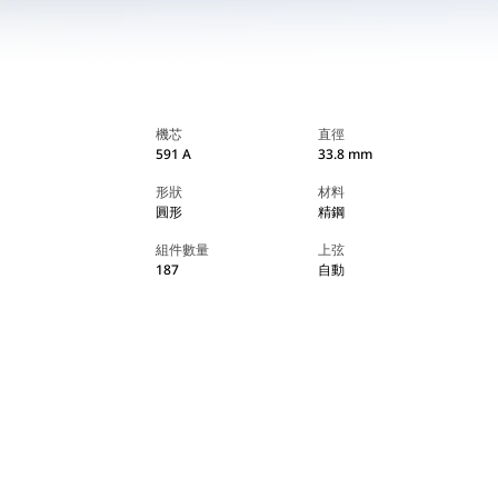
機芯
直徑
591 A
33.8 mm
形狀
材料
圓形
精鋼
組件數量
上弦
187
自動