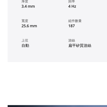
厚度
頻率
3.4 mm
4 Hz
寬度
組件數量
25.6 mm
187
上弦
游絲
自動
扁平矽質游絲