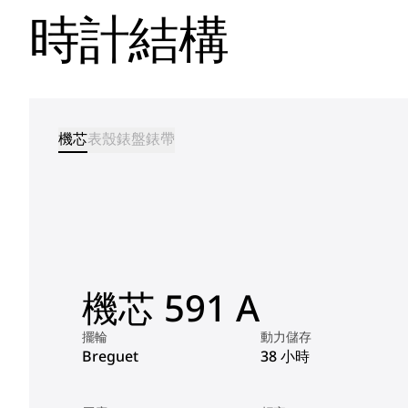
時計結構
機芯
表殼
錶盤
錶帶
機芯 591 A
擺輪
動力儲存
Breguet
38 小時