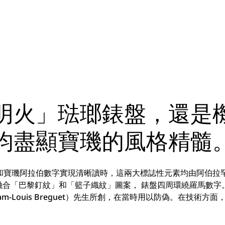
明火」琺瑯錶盤，還是
均盡顯寶璣的風格精髓
璣阿拉伯數字實現清晰讀時，這兩大標誌性元素均由阿伯拉罕-路易．
款則融合「巴黎釘紋」和「籃子織紋」圖案， 錶盤四周環繞羅馬數
am-Louis Breguet）先生所創，在當時用以防偽。在技術