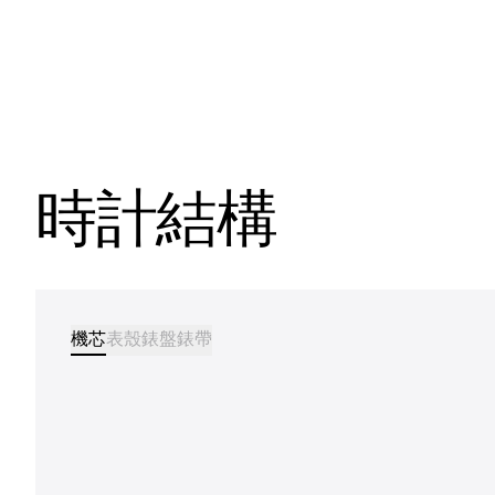
時計結構
機芯
表殼
錶盤
錶帶