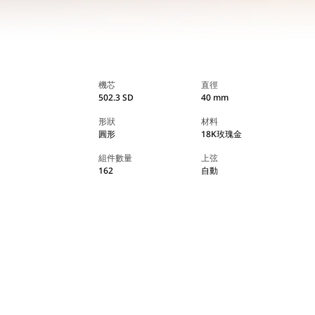
機芯
直徑
502.3 SD
40 mm
形狀
材料
圓形
18K玫瑰金
組件數量
上弦
162
自動