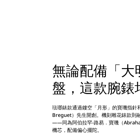
無論配備「大
盤，這款腕錶
琺瑯錶款通過鏤空「月形」的寶璣指針和寶
Breguet）先生開創。機刻雕花錶
——同為阿伯拉罕-路易．寶璣（Abrah
機芯，配備偏心擺陀。