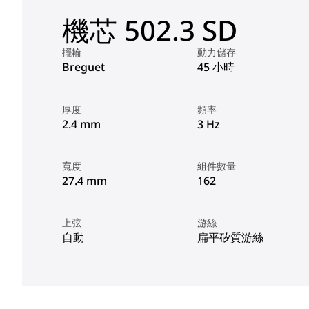
機芯 502.3 SD
擺輪
動力儲存
Breguet
45 小時
厚度
頻率
2.4 mm
3 Hz
寬度
組件數量
27.4 mm
162
上弦
游絲
自動
扁平矽質游絲