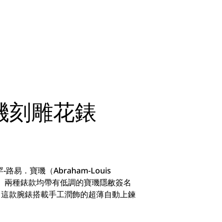
機刻雕花錶
。
寶璣（Abraham-Louis
字。兩種錶款均帶有低調的寶璣隱敝簽名
方面，這款腕錶搭載手工潤飾的超薄自動上鍊