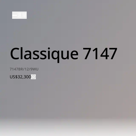
移
至
選單
主
內
容
Classique 7147
7147BR/12/9WU
US$32,300