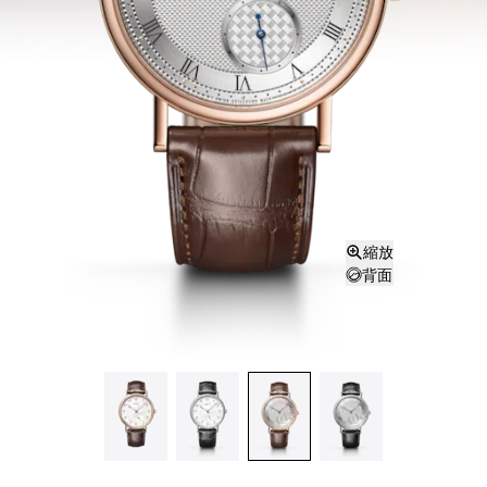
縮放
背面