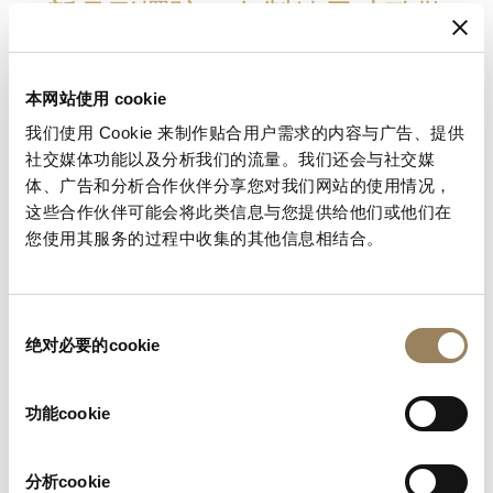
新月形擺陀：向製錶天才致敬
全新
Tradition
7035
錶背經噴砂處理，擺陀在噴砂處理的錶背上旋轉，加上
本网站使用 cookie
噴砂及緞面處理的錶橋
，展現出與正面同樣迷人的金色風景。鉑金製成的擺陀
我们使用 Cookie 来制作贴合用户需求的内容与广告、提供
社交媒体功能以及分析我们的流量。我们还会与社交媒
經垂直拉絲處理，令人聯想起圍繞著阿伯拉罕-路易．寶
体、广告和分析合作伙伴分享您对我们网站的使用情况，
璣先生時代設計的擺陀。他是第一位將鉑金引入製錶業
这些合作伙伴可能会将此类信息与您提供给他们或他们在
的人，正如他對機刻雕花工藝所做的一樣。這款擺陀與
您使用其服务的过程中收集的其他信息相结合。
現今大多數擺陀的半圓形輪廓大相逕庭，令人回想起這
位製錶大師為優化萬年曆腕錶的上鏈而發明的第一批擺
陀。它的幾何形狀就像一輪厚重的新月。右上左
同
「Pt950」
绝对必要的cookie
意
字樣的獨立雕刻令人眼前一亮。
选
择
功能cookie
分析cookie