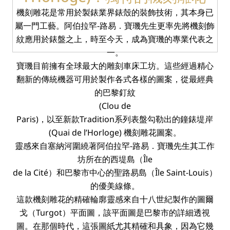
機刻雕花是常用於製錶業界錶殼的裝飾技術，其本身已
屬一門工藝。阿伯拉罕-路易．寶璣先生更率先將機刻飾
紋應用於錶盤之上，時至今天，成為寶璣的專業代表之
一。
寶璣目前擁有全球最大的雕刻車床工坊。這些經過精心
翻新的傳統機器可用於製作各式各樣的圖案，從最經典
的巴黎釘紋
(Clou
de
Paris)，以至新款Tradition系列表盤勾勒出的鐘錶堤岸
(Quai
de
l’Horloge)
機刻雕花圖案。
靈感來自塞納河圍繞著阿伯拉罕-路易．寶璣先生其工作
坊所在的西堤島（Île
de
la
Cité）和巴黎市中心的聖路易島（Île
Saint-Louis）
的優美線條。
這款機刻雕花的精確輪廓靈感來自十八世紀製作的圖爾
戈（Turgot）平面圖，該平面圖是巴黎市的詳細透視
圖。在那個時代，這張圖紙尤其精確和具象，因為它幾