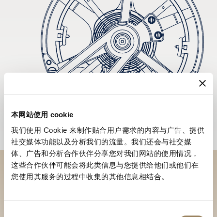
本网站使用 cookie
我们使用 Cookie 来制作贴合用户需求的内容与广告、提供
社交媒体功能以及分析我们的流量。我们还会与社交媒
体、广告和分析合作伙伴分享您对我们网站的使用情况，
这些合作伙伴可能会将此类信息与您提供给他们或他们在
您使用其服务的过程中收集的其他信息相结合。
於專賣店探索品牌系列作品
尋找專賣店
同