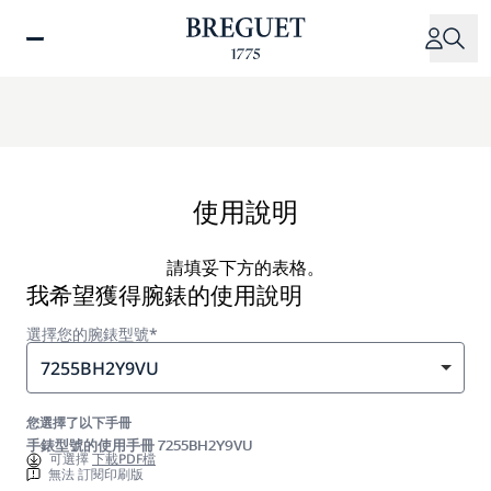
移
至
主
內
容
使用說明
請填妥下方的表格。
我希望獲得腕錶的使用說明
選擇您的腕錶型號*
7255BH2Y9VU
您選擇了以下手冊
手錶型號的使用手冊 7255BH2Y9VU
可選擇
下載PDF檔
無法 訂閱印刷版