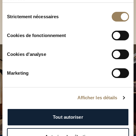
Découvrez nos collections
services.
en Boutique
Sélection
Strictement nécessaires
du
Trouver une Boutique
consentement
Cookies de fonctionnement
Cookies d'analyse
Marketing
Afficher les détails
Tout autoriser