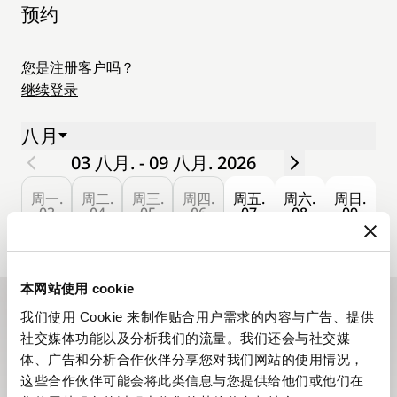
预约
您是注册客户吗？
继续登录
八月
03 八月. - 09 八月. 2026
周一.
周二.
周三.
周四.
周五.
周六.
周日.
03
04
05
06
07
08
09
本网站使用 cookie
我们使用 Cookie 来制作贴合用户需求的内容与广告、提供
订阅电子报
社交媒体功能以及分析我们的流量。我们还会与社交媒
体、广告和分析合作伙伴分享您对我们网站的使用情况，
宝玑电子报将带您探索品牌全年精彩资讯，率先呈现所有
这些合作伙伴可能会将此类信息与您提供给他们或他们在
新品。