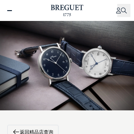
跳
转
到
主
要
内
容
返回精品店查询