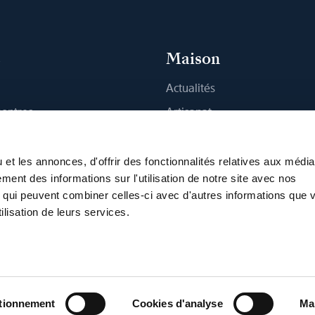
s
Maison
Actualités
montres
Artisanat
 Boutique
Publications
Durabilité
et les annonces, d'offrir des fonctionnalités relatives aux médi
ment des informations sur l'utilisation de notre site avec nos
Carrière
, qui peuvent combiner celles-ci avec d'autres informations que 
Presse
ilisation de leurs services.
'utilisation
Politique de confidentialité
Programme VDP
Accessib
vironnementales
Déclaration sur les Cookies
Cookies
ctionnement
Cookies d'analyse
Ma