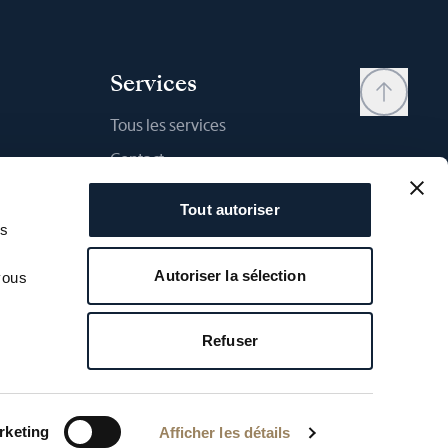
Services
Tous les services
Contact
Mon compte
Tout autoriser
Liste d'envies
as
Mode d'emploi
Autoriser la sélection
vous
Comparateur
Garantie Breguet
Refuser
ilité
Copyright Breguet - 2026
rketing
Afficher les détails