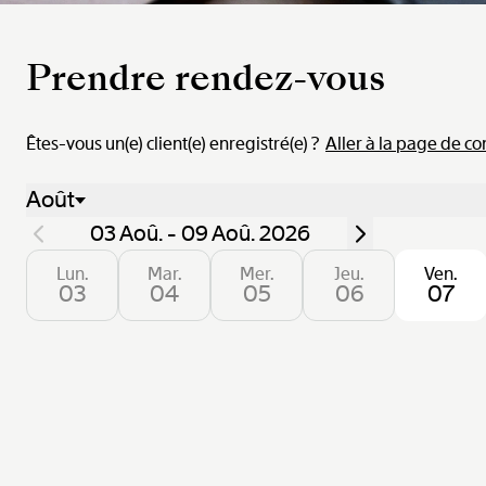
Prendre rendez-vous
Êtes-vous un(e) client(e) enregistré(e) ?
Aller à la page de c
Août
03 Aoû. - 09 Aoû. 2026
Lun.
Mar.
Mer.
Jeu.
Ven.
03
04
05
06
07