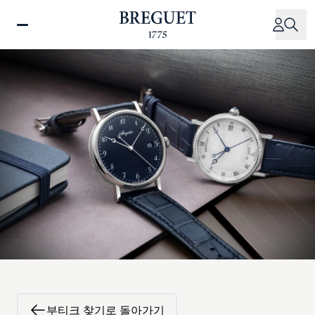
주
요
콘
텐
츠
로
건
너
뛰
기
부티크 찾기로 돌아가기