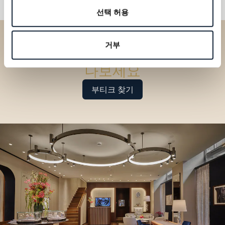
선택 허용
거부
부티크에서 브레게 컬렉션을 만
나보세요
부티크 찾기