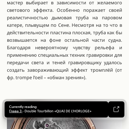
мастер выбирает в зависимости от желаемого
светового эффекта. Особенно поражает своей
реалистичностью дымовая труба на паровом
катере, плывущем по Сене. Несмотря на то что в
действительности пластина плоская, труба как бы
возвышается на фоне остальной части судна.
Благодаря невероятному чувству рельефа и
применению специальных техник гравировки для
передачи света и теней гравировщику удалось
создать завораживающий эффект тромплёй (от
фр. trompe l’oeil – «обман зрения»).
Up:
На соседней странице слева: Безошибочным
признаком тончайшей ручной отделки являются
острые внутренние углы, кромки которых
Currently reading
Up:
обрабатываются вручную с помощью целого набора
Up:
- Double Tourbillon «QUAI DE L’HORLOGE»
Глава 3
Гильошированный узор на золотой платине был
надфилей с последующей полировкой деревянным
Up:
Мастера Breguet оснастили часы выпуклым стеклом
вырезан вручную на специальном станке.
гладилом. Каждая из букв «B», в форме к
Установка сапфирового диска минутной шкалы.
типа «glass box».