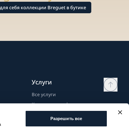
для себя коллекции Breguet в бутике
Услуги
Все услуги
Контактная информация
Моя страница
Разрешить все
Список желаний
а