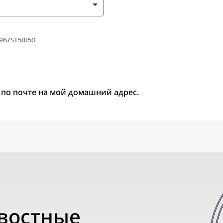
8967ST58J50
 по почте на мой домашний адрес.
овостные