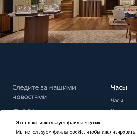
Следите за нашими
Часы
новостями
Часы
Новые мо
Найти бут
Этот сайт использует файлы «куки»
Подписаться на новостные
рассылки
Мы используем файлы cookie, чтобы анализировать т