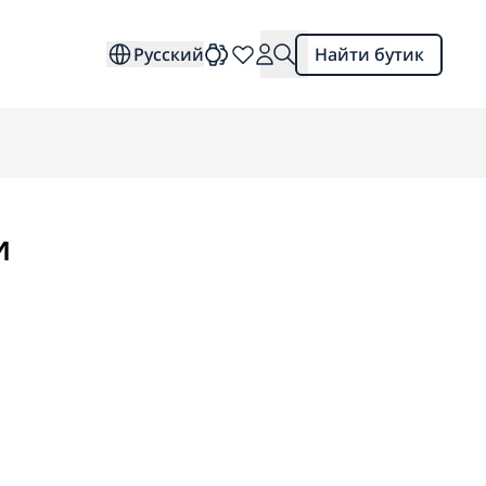
Русский
Найти бутик
и