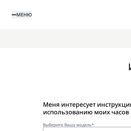
Перейти
к
МЕНЮ
основному
содержанию
Меня интересует инструкци
использованию моих часов
Выберите Вашу модель*