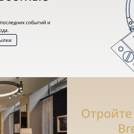
х последних событий и
ода.
сылки
Отройте
Br