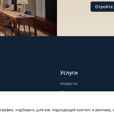
Отройте 
Услуги
Новости
дели
Мастерство
ик
Публикации
Устойчивое развитие
рафик, подбирать для вас подходящий контент и рекламу, 