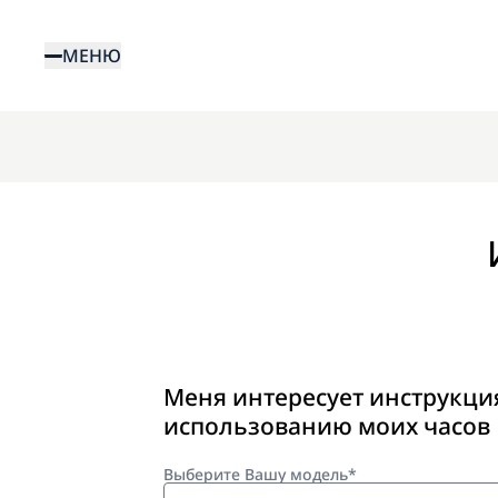
Перейти
к
МЕНЮ
основному
содержанию
Меня интересует инструкци
использованию моих часов
Выберите Вашу модель*