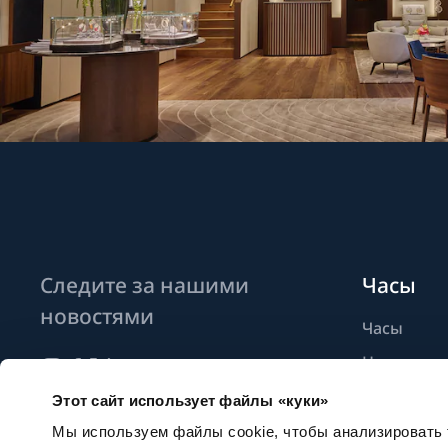
Следите за нашими
Часы
новостями
Часы
Новые мо
Найти бут
Этот сайт использует файлы «куки»
Подписаться на новостные
рассылки
Мы используем файлы cookie, чтобы анализировать т