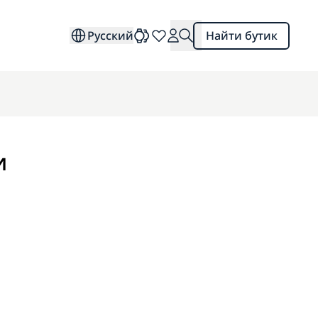
Русский
Найти бутик
и