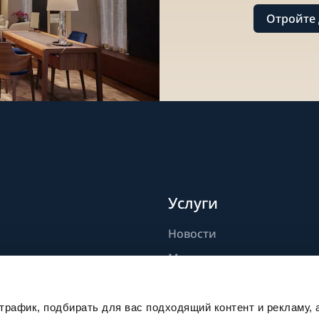
Отройте 
Услуги
Новости
дели
Мастерство
ик
Публикации
Устойчивое развитие
рафик, подбирать для вас подходящий контент и рекламу, 