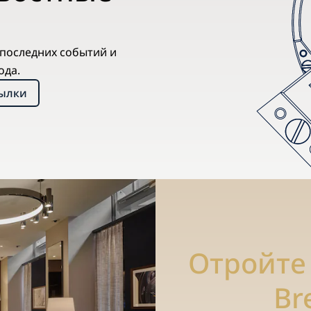
х последних событий и
ода.
сылки
Отройте
Br