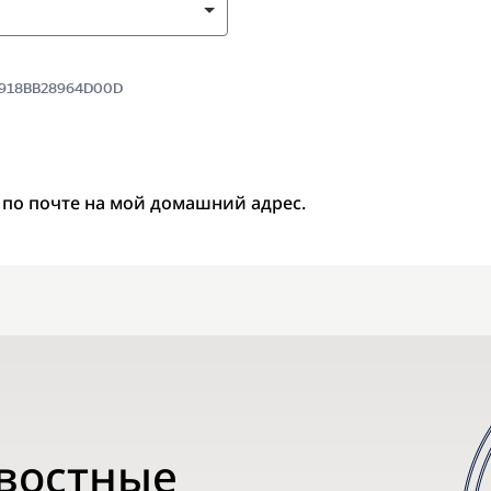
 8918BB28964D00D
 по почте на мой домашний адрес.
овостные